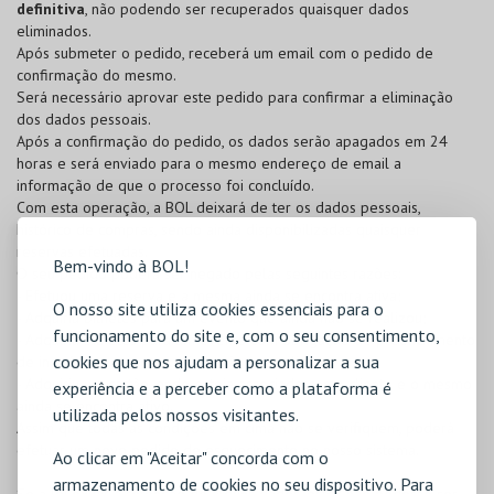
definitiva
, não podendo ser recuperados quaisquer dados
eliminados.
Após submeter o pedido, receberá um email com o pedido de
confirmação do mesmo.
Será necessário aprovar este pedido para confirmar a eliminação
dos dados pessoais.
Após a confirmação do pedido, os dados serão apagados em 24
horas e será enviado para o mesmo endereço de email a
informação de que o processo foi concluído.
Com esta operação, a BOL deixará de ter os dados pessoais,
histórico de compras, sendo ainda disponibilizadas quaisquer
reservas efetuadas.
Bem-vindo à BOL!
O seu pedido poderá ser negado pelas seguintes razões:
- Efetuou uma reserva e a mesma ainda se encontra ativa;
O nosso site utiliza cookies essenciais para o
- Adquiriu bilhetes para um evento que ainda não se realizou;
funcionamento do site e, com o seu consentimento,
- Adquiriu bilhetes para um evento com obrigação de preenchimento
cookies que nos ajudam a personalizar a sua
de inquérito e o mesmo ainda não se realizou;
- Adquiriu um cartão, onde esteja associado como cliente e o mesmo
experiência e a perceber como a plataforma é
ainda se encontra ativo.
utilizada pelos nossos visitantes.
Assim que todas as condições em cima não se verifiquem, poderá
efetuar um novo pedido de esquecimento no nosso sistema.
Ao clicar em "Aceitar" concorda com o
armazenamento de cookies no seu dispositivo. Para