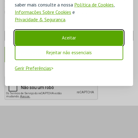
Se a lei exigir a retenção de alguns dados, estes não poderão ser
saber mais consulte a nossa
Política de Cookies
,
apagados do sistema. Para estes casos, os dados serão eliminados
Informações Sobre Cookies
e
logo após o período de retenção requerido.
Privacidade & Segurança
.
ENDEREÇO DE EMAIL:
Aceitar
Rejeitar não essenciais
Gerir Preferências